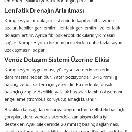
lenfödem, siklik idiyopatik ödem gibi) etkilidir.
Lenfatik Drenajın Artırılması
Kompresyonlar dolaşım sisteminde kapiller filtrasyonu
azaltır, kapiller geri emilimi, lenfatik geri emilimi ve lenfatik
dolaşımı artırır. Ayrıca fibrosklerotik dokuların yıkılmasını
sağlar. Kompresyon, dokudan proteinden daha fazla suyun
uzaklaşmasını sağlar.
Venöz Dolaşım Sistemi Üzerine Etkisi
Kompresyon uygulaması, yüzeysel ve derin venlerin
daralmasına neden olur. Yatar pozisyonda 10-15 mmHg
basınç, venöz sistem için yeterlidir. Bu nedenle, düşük
basınçlı çoraplar özellikle yatalak hastalarda pıhtı oluşumunu
engelleme (trombüs koruyucu) amaçlı kullanılır.
Bacaklarda aşağıdan yukarıya doğru artan özellikteki basınçlı
çoraplar, derin venöz sistemdeki kan akışını daha iyi
destekler. Ayak bileklerinde 20 mmHg basınç sağlanması,
venöz sisteme daha etkili bir destek sunar. Bununla birlikte, 8