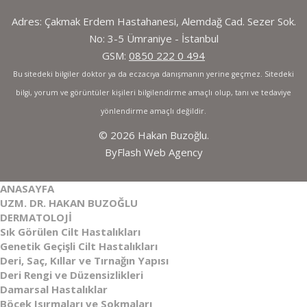
Adres: Çakmak Erdem Hastahanesi, Alemdağ Cad. Sezer Sok.
No: 3-5 Ümraniye - İstanbul
GSM:
0850 222 0 494
Bu sitedeki bilgiler doktor ya da eczacıya danışmanın yerine geçmez. Sitedeki
bilgi, yorum ve görüntüler kişileri bilgilendirme amaçlı olup, tanı ve tedaviye
yönlendirme amaçlı değildir.
© 2026 Hakan Buzoğlu.
ByFlash Web Agency
ANASAYFA
UZM. DR. HAKAN BUZOĞLU
DERMATOLOJİ
Sık Görülen Cilt Hastalıkları
Genetik Geçişli Cilt Hastalıkları
Deri, Saç, Kıllar ve Tırnağın Yapısı
Deri Rengi ve Düzensizlikleri
Damarsal Hastalıklar
Böcek Isırmaları ve Sokmaları