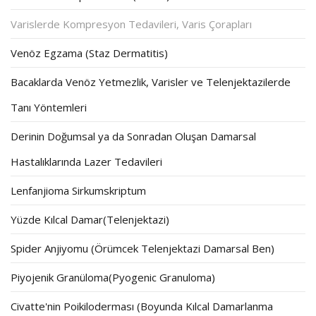
Varislerde Kompresyon Tedavileri, Varis Çorapları
Venöz Egzama (Staz Dermatitis)
Bacaklarda Venöz Yetmezlik, Varisler ve Telenjektazilerde
Tanı Yöntemleri
Derinin Doğumsal ya da Sonradan Oluşan Damarsal
Hastalıklarında Lazer Tedavileri
Lenfanjioma Sirkumskriptum
Yüzde Kılcal Damar(Telenjektazi)
Spider Anjiyomu (Örümcek Telenjektazi Damarsal Ben)
Piyojenik Granüloma(Pyogenic Granuloma)
Civatte'nin Poikiloderması (Boyunda Kılcal Damarlanma